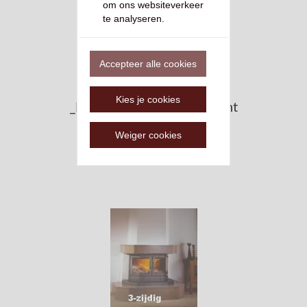
om ons websiteverkeer
te analyseren.
Accepteer alle cookies
Kies je cookies
_Barbas onderdelen Brabant
€ 0,00 *
Weiger cookies
Prijs stuk
