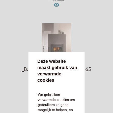

Deze website 
maakt gebruik van 
_Barbas onderdelen Beaufire 65
verwarmde 
€ 0,00 *
cookies
Prijs stuk

We gebruiken
verwarmde cookies om
gebruikers zo goed
mogelijk te helpen, en