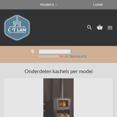
PAGINA'S
LOGIN




place
POWERED BY
TRANSLATE
Onderdelen kachels per model